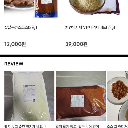
살살돈까스소스[2kg]
치킨염지제 VIP마리네이드[2kg]
12,000원
39,000원
REVIEW
맵지 않고,순한 염지제 네요!!!
많이 달지 않고, 깊은 맛이 있어
소스 그 어디거보다 맛있