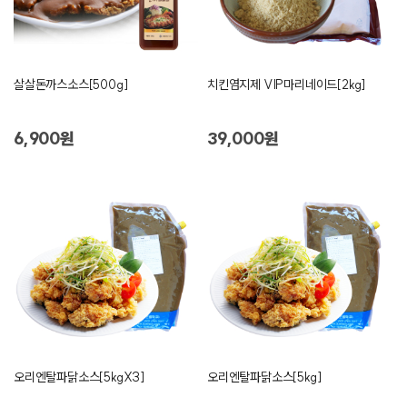
살살돈까스소스[500g]
치킨염지제 VIP마리네이드[2kg]
6,900원
39,000원
오리엔탈파닭소스[5kgX3]
오리엔탈파닭소스[5kg]