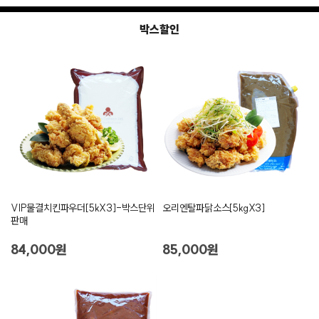
박스할인
VIP물결치킨파우더[5kX3]-박스단위
오리엔탈파닭소스[5kgX3]
판매
84,000원
85,000원