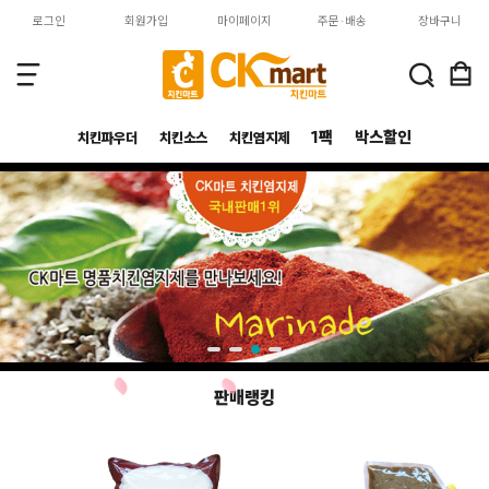
로그인
회원가입
마이페이지
주문·배송
장바구니
1팩
박스할인
치킨파우더
치킨소스
치킨염지제
판매랭킹