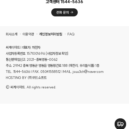
고객센터 1544-5636
회사소개
이용약관
개인정보처리방침
FAQ
씨케이마트 | 대표자. 하헌자
사업자등록번호. 1571001696
[사업자정보 확인]
통신판매업신고. 2021-충북영동-0062
주소. 29142 충북 영동군 영동읍 영동황간로 188 (매천리, 우리들식품) 1층
TEL. 1544-5636 | FAX. 05041558512 | MAIL. jsuu3ch@naver.com
HOSTING BY (주)위드소프트
© 씨케이마트. All rights reserved.