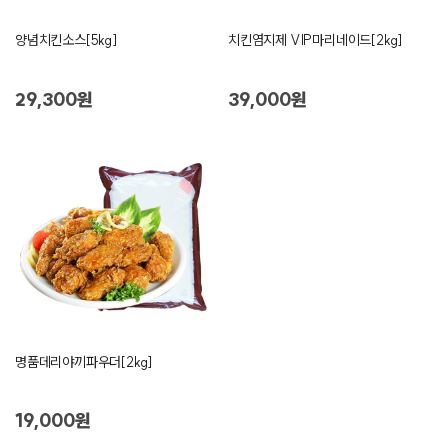
양념치킨소스[5kg]
치킨염지제 VIP마리네이드[2kg]
29,300원
39,000원
명품데리야끼파우더[2kg]
19,000원