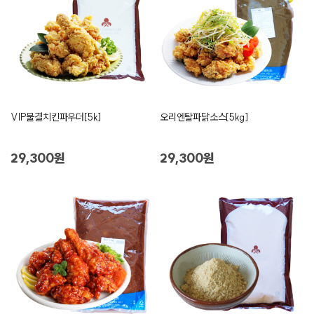
VIP물결치킨파우더[5k]
오리엔탈파닭소스[5kg]
29,300원
29,300원