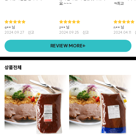
요.~~~
ㅋ최고
a** 님
z** 님
n** 님
2024.09.27
신고
2024.09.25
신고
2024.04.11
REVIEW MORE+
상품전체